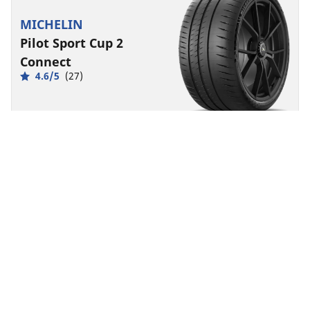
MICHELIN
Pilot Sport Cup 2
Connect
4.6/5
(27)
Zomer
Geschikt voor elektrische voertuigen
Super Sport
Prestaties op het circuit van het begin tot einde.
Vind uw bandenmaat
Bekijk details