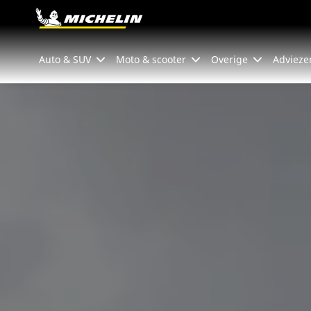
Go to page content
Go to page navigation
Auto & SUV
Moto & scooter
Overige
Advieze