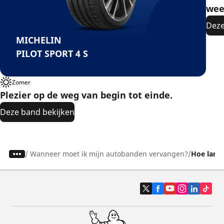
wee
Deze
MICHELIN
PILOT SPORT 4 S
Zomer
Plezier op de weg van begin tot einde.
Deze band bekijken
/
Wanneer moet ik mijn autobanden vervangen?
Hoe lang