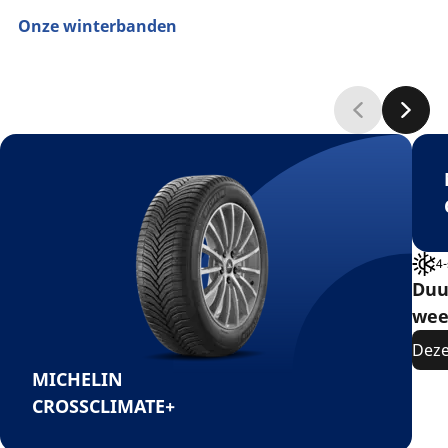
Onze winterbanden
4
Duu
wee
Deze
MICHELIN
CROSSCLIMATE+