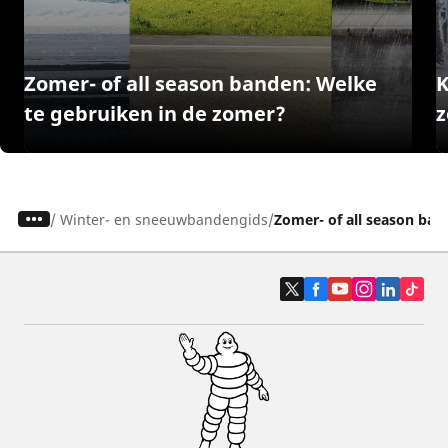
Zomer- of all season banden: Welke
K
te gebruiken in de zomer?
z
/
Winter- en sneeuwbandengids
Zomer- of all season ban