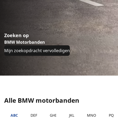
Zoeken op
BMW Motorbanden
Mijn zoekopdracht vervolledigen
Alle BMW motorbanden
ABC
DEF
GHI
JKL
MNO
PQR