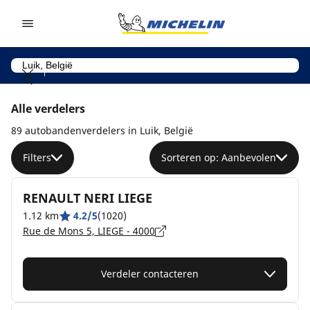
Go to page content
Go to page navigation
Alle verdelers
89 autobandenverdelers in Luik, België
Filters
Sorteren op: Aanbevolen
RENAULT NERI LIEGE
1.12 km
4.2/5
(1020)
Rue de Mons 5, LIEGE - 4000
Verdeler contacteren