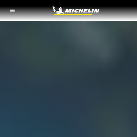
Go to page content
Go to page navigation