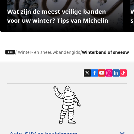
Wat zijn de meest veilige banden
W
voor uw winter? Tips van Michelin
s
/
Winter- en sneeuwbandengids
Winterband of sneeuwban
Auto, SUV en bestelwagen