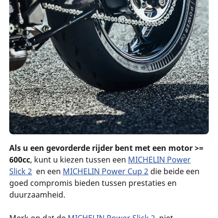
Als u een gevorderde rijder bent met een motor >=
600cc
, kunt u kiezen tussen een
MICHELIN Power
Slick 2
en een
MICHELIN Power Cup 2
die beide een
goed compromis bieden tussen prestaties en
duurzaamheid.
Merk op dat de
MICHELIN Power Slick 2
niet