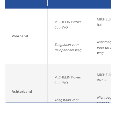
MICHELIN P
MICHELIN Power
Rain
Cup EVO
Voorband
Niet toegst
Toegstaan voor
voor de ope
de openbare weg
weg
MICHELIN P
MICHELIN Power
Rain +
Cup EVO
Achterband
Niet toegst
Toegstaan voor
voor de ope
de openbare weg
weg