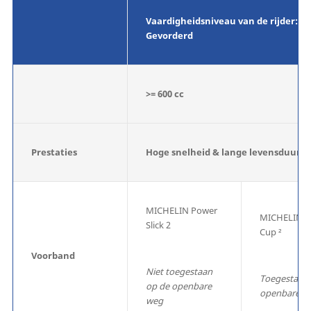
Vaardigheidsniveau van de rijder:
Gevorderd
>= 600 cc
Prestaties
Hoge snelheid & lange levensduur
MICHELIN Power
MICHELIN P
Slick 2
Cup ²
Voorband
Niet toegestaan
Toegestaan 
op de openbare
openbare w
weg