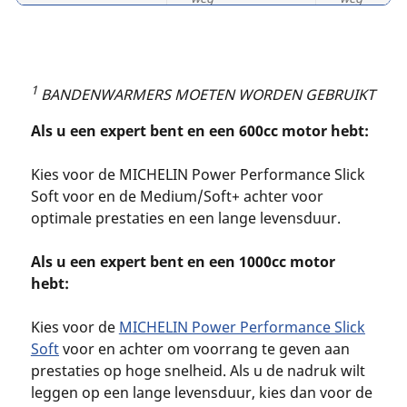
MICHELIN P
MICHELIN
1
BANDENWARMERS MOETEN WORDEN GEBRUIKT
Performance
Medium/Soft+ ¹
Soft ¹
Als u een expert bent en een 600cc motor hebt:
Achterband
Niet toegestaan
Kies voor de MICHELIN Power Performance Slick
Niet toeges
op de openbare
op de open
Soft voor en de Medium/Soft+ achter voor
weg
weg
optimale prestaties en een lange levensduur.
Als u een expert bent en een 1000cc motor
hebt:
Kies voor de
MICHELIN Power Performance Slick
Soft
voor en achter om voorrang te geven aan
prestaties op hoge snelheid. Als u de nadruk wilt
leggen op een lange levensduur, kies dan voor de