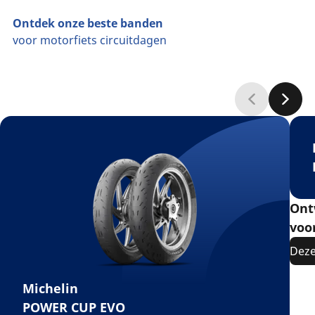
Ontdek onze beste banden
voor motorfiets circuitdagen
Ont
voo
Deze
Michelin
POWER CUP EVO