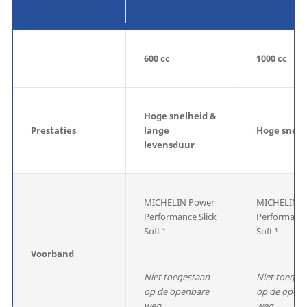
600 cc
1000 cc
Hoge snelheid &
Prestaties
lange
Hoge snelh
levensduur
MICHELIN Power
MICHELIN P
Performance Slick
Performance
Soft ¹
Soft ¹
Voorband
Niet toegestaan
Niet toeges
op de openbare
op de open
weg
weg