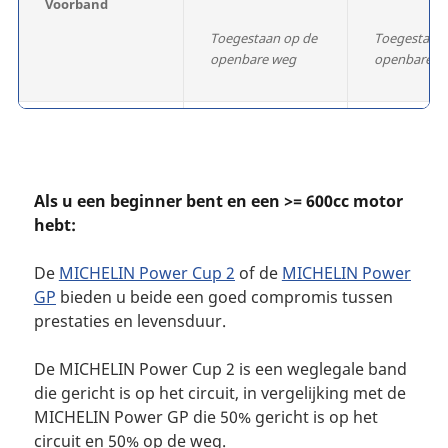
Voorband
Toegestaan op de
Toegestaan 
openbare weg
openbare w
MICHELIN Power
MICHELIN P
Cup 2
GP 2
Achterband
Als u een beginner bent en een >= 600cc motor
hebt:
Toegestaan op de
Toegestaan 
openbare weg
openbare w
De
MICHELIN Power Cup 2
of de
MICHELIN Power
GP
bieden u beide een goed compromis tussen
prestaties en levensduur.
De MICHELIN Power Cup 2 is een weglegale band
die gericht is op het circuit, in vergelijking met de
MICHELIN Power GP die 50% gericht is op het
circuit en 50% op de weg.