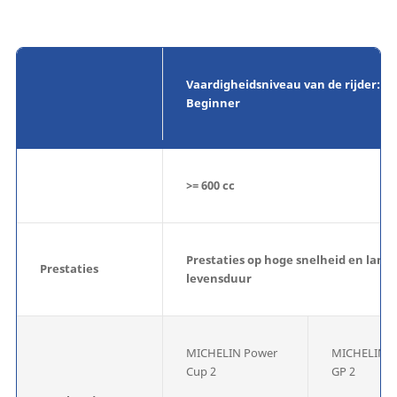
Vaardigheidsniveau van de rijder:
Beginner
>= 600 cc
Prestaties op hoge snelheid en lang
Prestaties
levensduur
MICHELIN Power
MICHELIN P
Cup 2
GP 2