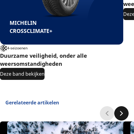
wee
Deze
MICHELIN
CROSSCLIMATE+
4-seizoenen
Duurzame veiligheid, onder alle
weersomstandigheden
Deze band bekijken
Gerelateerde artikelen