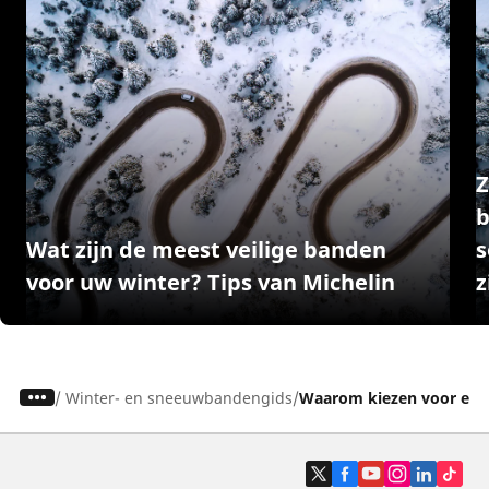
Z
band
Wat zijn de meest veilige banden
s
voor uw winter? Tips van Michelin
z
/
Winter- en sneeuwbandengids
Waarom kiezen voor een 