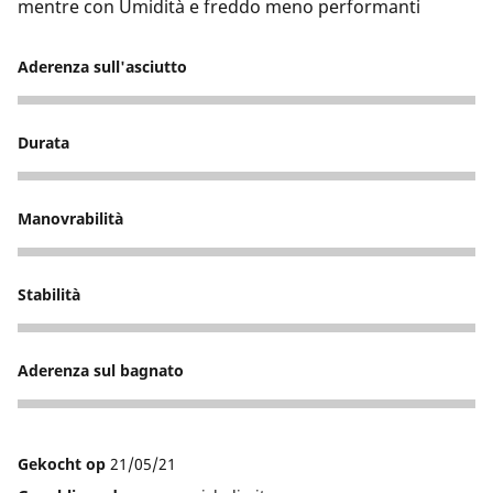
mentre con Umidità e freddo meno performanti
Aderenza sull'asciutto
5
Durata
5
Manovrabilità
4
Stabilità
3
Aderenza sul bagnato
2
Gekocht op
21/05/21