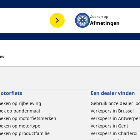
Zoeken op
Afmetingen
zes
otorfiets
Een dealer vinden
oeken op rijbeleving
Gebruik onze dealer lo
oek op bandenmaat
Verkopers in Brussel
oeken op motorfietsmerken
Verkopers in Antwerpe
oeken op motortype
Verkopers in Gent
oeken op productfamilie
Verkopers in Charleroi