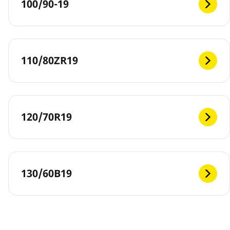
100/90-19
110/80ZR19
120/70R19
130/60B19