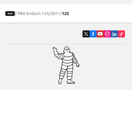
/
PR4 Enduro 125
2011
125
Auto, SUV en bestelwagen
Motorfiets
Een dealer vinden