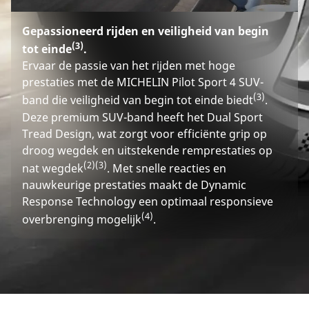
Gepassioneerd rijden en veiligheid van begin
(3)
tot einde
.
Ervaar de passie van het rijden met hoge
prestaties met de MICHELIN Pilot Sport 4 SUV-
(3)
band die veiligheid van begin tot einde biedt
.
Deze premium SUV-band heeft het Dual Sport
Tread Design, wat zorgt voor efficiënte grip op
droog wegdek en uitstekende remprestaties op
(2)
(3)
nat wegdek
. Met snelle reacties en
nauwkeurige prestaties maakt de Dynamic
Response Technology een optimaal responsieve
(4)
overbrenging mogelijk
.