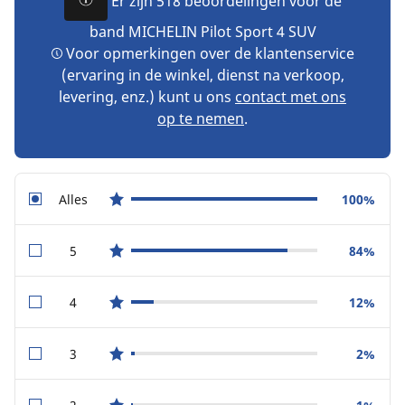
Er zijn 518 beoordelingen voor de
band MICHELIN Pilot Sport 4 SUV
Voor opmerkingen over de klantenservice
(ervaring in de winkel, dienst na verkoop,
levering, enz.) kunt u ons
contact met ons
op te nemen
.
Alles
100%
star reviews
5
84%
star reviews
4
12%
star reviews
3
2%
star reviews