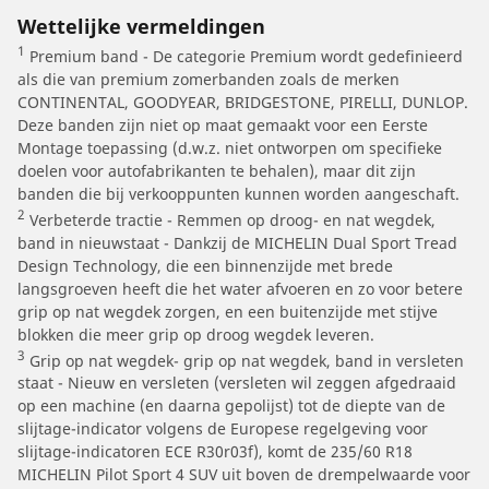
Wettelijke vermeldingen
1
Premium band - De categorie Premium wordt gedefinieerd
als die van premium zomerbanden zoals de merken
CONTINENTAL, GOODYEAR, BRIDGESTONE, PIRELLI, DUNLOP.
Deze banden zijn niet op maat gemaakt voor een Eerste
Montage toepassing (d.w.z. niet ontworpen om specifieke
doelen voor autofabrikanten te behalen), maar dit zijn
banden die bij verkooppunten kunnen worden aangeschaft.
2
Verbeterde tractie - Remmen op droog- en nat wegdek,
band in nieuwstaat - Dankzij de MICHELIN Dual Sport Tread
Design Technology, die een binnenzijde met brede
langsgroeven heeft die het water afvoeren en zo voor betere
grip op nat wegdek zorgen, en een buitenzijde met stijve
blokken die meer grip op droog wegdek leveren.
3
Grip op nat wegdek- grip op nat wegdek, band in versleten
staat - Nieuw en versleten (versleten wil zeggen afgedraaid
op een machine (en daarna gepolijst) tot de diepte van de
slijtage-indicator volgens de Europese regelgeving voor
slijtage-indicatoren ECE R30r03f), komt de 235/60 R18
MICHELIN Pilot Sport 4 SUV uit boven de drempelwaarde voor