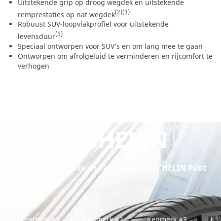
Uitstekende grip op droog wegdek en uitstekende
(2)
(3)
remprestaties op nat wegdek
Robuust SUV-loopvlakprofiel voor uitstekende
(5)
levensduur
Speciaal ontworpen voor SUV’s en om lang mee te gaan
Ontworpen om afrolgeluid te verminderen en rijcomfort te
verhogen
MICHELIN
Belangrijkste voordelen van de band
MICHELIN Pilot
Sport 4 SUV
Kenmerk #1
Kenmerk #2
Kenmerk #3
Ke