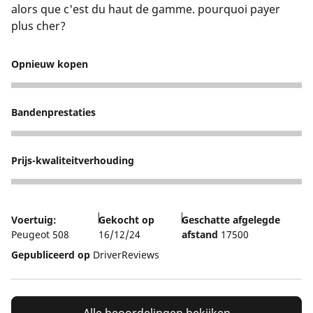
alors que c'est du haut de gamme. pourquoi payer
plus cher?
Opnieuw kopen
4
Bandenprestaties
4
Prijs-kwaliteitverhouding
2
Voertuig:
Gekocht op
Geschatte afgelegde
Peugeot 508
16/12/24
afstand
17500
Gepubliceerd op
DriverReviews
Alle beoordelingen bekijken