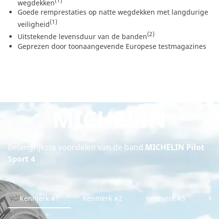
(1)
wegdekken
Goede remprestaties op natte wegdekken met langdurige
(1)
veiligheid
(2)
Uitstekende levensduur van de banden
Geprezen door toonaangevende Europese testmagazines
MICHELIN
Belangrijkste voordelen van de band
MICHELIN Pilot
Sport 4
Kenmerk #1
Kenmerk #2
Kenmerk #3
Ke