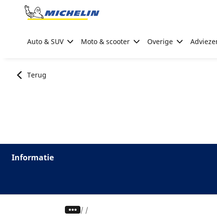
Go to page content
Go to page navigation
Auto & SUV
Moto & scooter
Overige
Advieze
Terug
Informatie
/