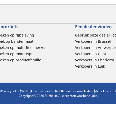
otorfiets
Een dealer vinden
oeken op rijbeleving
Gebruik onze dealer lo
oek op bandenmaat
Verkopers in Brussel
oeken op motorfietsmerken
Verkopers in Antwerpe
oeken op motortype
Verkopers in Gent
oeken op productfamilie
Verkopers in Charleroi
Verkopers in Luik
d
Privacybeleid
Wettelijke vermeldingen
Richtlijnen
Toegankelijkheid
Michelin.com
E
Copyright © 2026 Michelin. Alle rechten voorbehouden