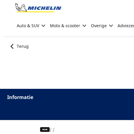
Go to page content
Go to page navigation
Auto & SUV
Moto & scooter
Overige
Advieze
Terug
Informatie
/