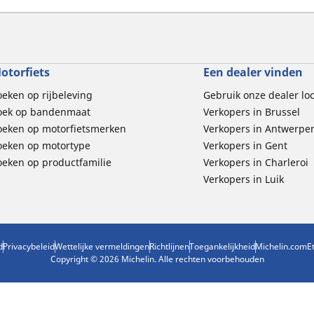
otorfiets
Een dealer vinden
oeken op rijbeleving
Gebruik onze dealer lo
oek op bandenmaat
Verkopers in Brussel
oeken op motorfietsmerken
Verkopers in Antwerpe
oeken op motortype
Verkopers in Gent
oeken op productfamilie
Verkopers in Charleroi
Verkopers in Luik
d
Privacybeleid
Wettelijke vermeldingen
Richtlijnen
Toegankelijkheid
Michelin.com
E
Copyright © 2026 Michelin. Alle rechten voorbehouden