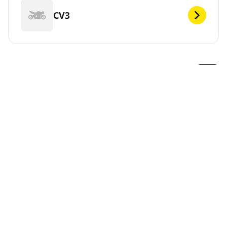
CV3
DEF
MICHELIN biedt een groot gamma banden voor uw
KYMCO. Selecteer simpelweg hieronder het model en
wij helpen u de beste banden voor uw voertuig en
gewenste prestaties te vinden. Of gebruik de
bandenkiezer bovenaan deze pagina om de
beschikbare MICHELIN banden te zien.