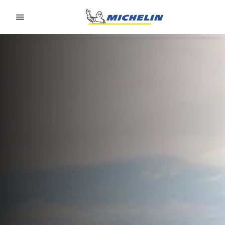
Go to page content
Go to page navigation