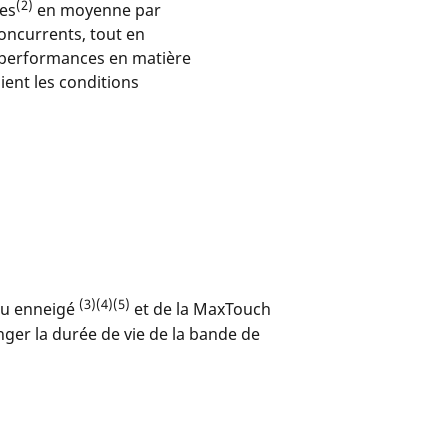
(2)
res
en moyenne par
oncurrents, tout en
 performances en matière
ient les conditions
(3)(4)(5)
 ou enneigé
et de la MaxTouch
nger la durée de vie de la bande de