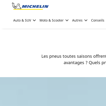
Go to page content
Go to page navigation
Auto & SUV
Moto & Scooter
Autres
Conseils
Les pneus toutes saisons offren
avantages ? Quels pn