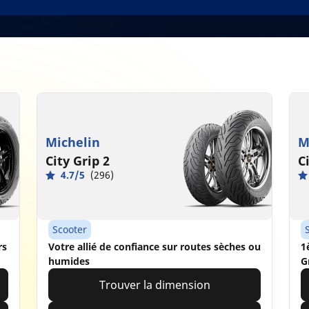
Michelin
M
City Grip 2
C
4.7/5
(296)
Scooter
rs
Votre allié de confiance sur routes sèches ou
1
humides
G
Trouver la dimension