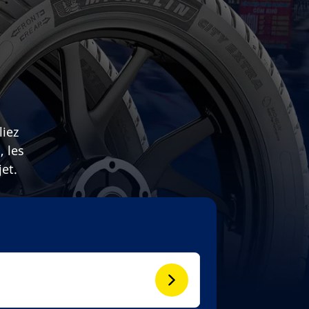
liez
, les
et.