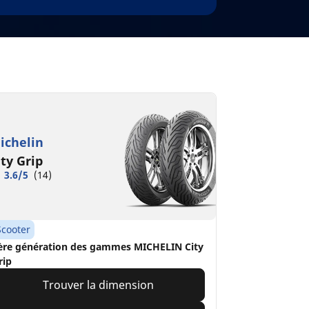
ichelin
ity Grip
3.6/5
(14)
Scooter
ère génération des gammes MICHELIN City
rip
Trouver la dimension