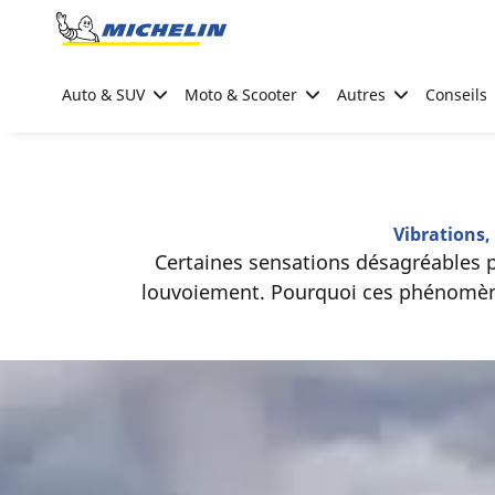
Go to page content
Go to page navigation
Auto & SUV
Moto & Scooter
Autres
Conseils
Vibrations,
Certaines sensations désagréables 
louvoiement. Pourquoi ces phénomènes