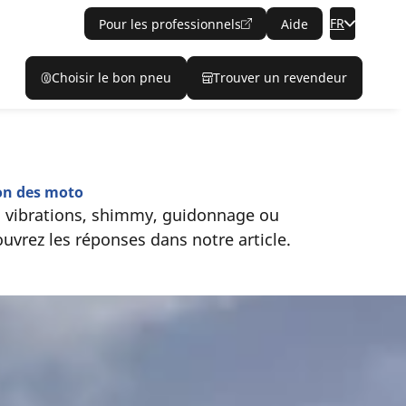
FR
Pour les professionnels
Aide
Choisir le bon pneu
Trouver un revendeur
don des moto
: vibrations, shimmy, guidonnage ou
vrez les réponses dans notre article.