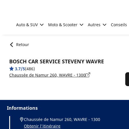
Go to page content
Go to page navigation
Auto & SUV
Moto & Scooter
Autres
Conseils
Retour
BOSCH CAR SERVICE STEVENY WAVRE
3.7/5
(486)
Chaussée de Namur 260, WAVRE - 1300
Informations
Chaussée de Namur 260, WAVRE - 1300
Obtenir l'itinéraire