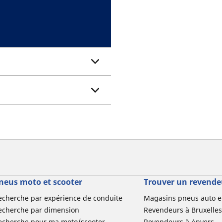
neus moto et scooter
Trouver un revende
echerche par expérience de conduite
Magasins pneus auto e
echerche par dimension
Revendeurs à Bruxelles
echerche pour ma moto/scooter
Revendeurs à Anvers