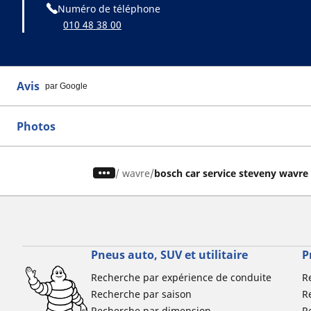
Numéro de téléphone
010 48 38 00
Avis
par Google
Photos
/
wavre
bosch car service steveny wavre
Pneus auto, SUV et utilitaire
P
Recherche par expérience de conduite
R
Recherche par saison
R
Recherche par dimension
R