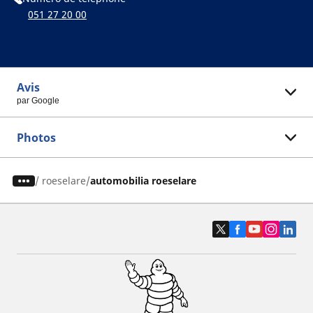
051 27 20 00
Avis
par Google
Photos
/
roeselare
automobilia roeselare