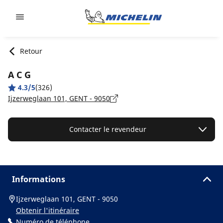
Go to page content
Go to page navigation
Retour
A C G
4.3/5
(326)
Ijzerweglaan 101, GENT - 9050
Contacter le revendeur
Informations
Ijzerweglaan 101, GENT - 9050
Obtenir l'itinéraire
Numéro de téléphone