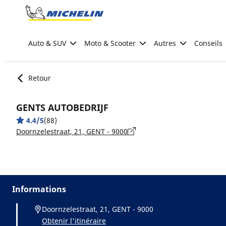
Go to page content
Go to page navigation
Auto & SUV
Moto & Scooter
Autres
Conseils
Retour
GENTS AUTOBEDRIJF
4.4/5
(88)
Doornzelestraat, 21, GENT - 9000
Informations
Doornzelestraat, 21, GENT - 9000
Obtenir l'itinéraire