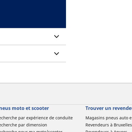
neus moto et scooter
Trouver un revende
echerche par expérience de conduite
Magasins pneus auto e
echerche par dimension
Revendeurs à Bruxelles
echerche pour ma moto/scooter
Revendeurs à Anvers