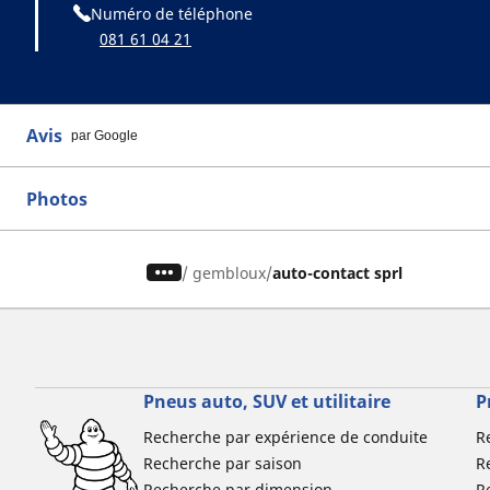
Numéro de téléphone
081 61 04 21
Avis
par Google
Photos
/
gembloux
auto-contact sprl
Pneus auto, SUV et utilitaire
P
Recherche par expérience de conduite
R
Recherche par saison
R
Recherche par dimension
R