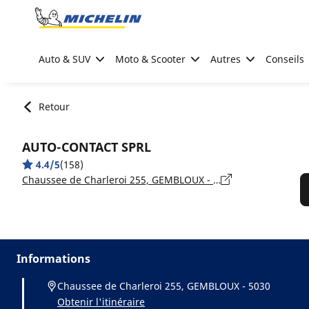
Go to page content
Go to page navigation
Auto & SUV
Moto & Scooter
Autres
Conseils
Retour
AUTO-CONTACT SPRL
4.4/5
(158)
Chaussee de Charleroi 255, GEMBLOUX - 5030
Informations
Chaussee de Charleroi 255, GEMBLOUX - 5030
Obtenir l'itinéraire