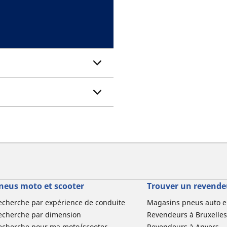
neus moto et scooter
Trouver un revende
echerche par expérience de conduite
Magasins pneus auto e
echerche par dimension
Revendeurs à Bruxelles
echerche pour ma moto/scooter
Revendeurs à Anvers