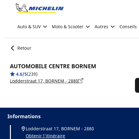
Go to page content
Go to page navigation
Auto & SUV
Moto & Scooter
Autres
Conseils
Retour
AUTOMOBILE CENTRE BORNEM
4.6/5
(239)
Lodderstraat 17, BORNEM - 2880
Informations
Lodderstraat 17, BORNEM - 2880
Obtenir l'itinéraire