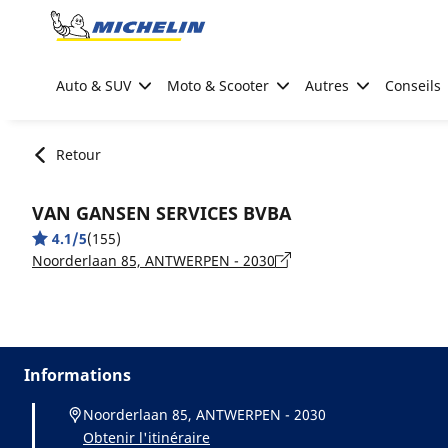
Go to page content
Go to page navigation
Auto & SUV
Moto & Scooter
Autres
Conseils
Retour
VAN GANSEN SERVICES BVBA
4.1/5
(155)
Noorderlaan 85, ANTWERPEN - 2030
Informations
Noorderlaan 85, ANTWERPEN - 2030
Obtenir l'itinéraire