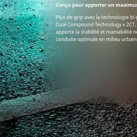
Conçu pour apporter un maximu
Plus de grip avec la technologie 
Dual Compound Technology » 2CT. 
apporte la stabilité et maniabilité
conduite optimale en milieu urbain