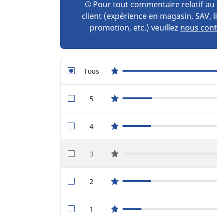
Pour tout commentaire relatif au 
client (expérience en magasin, SAV, l
promotion, etc.) veuillez
nous cont
Tous
star reviews
5
star reviews
4
star reviews
3
star reviews
2
star reviews
1
star reviews