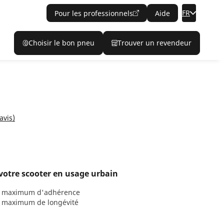
FR
Pour les professionnels
Aide
Choisir le bon pneu
Trouver un revendeur
avis)
 votre scooter en usage urbain
n maximum d'adhérence
n maximum de longévité