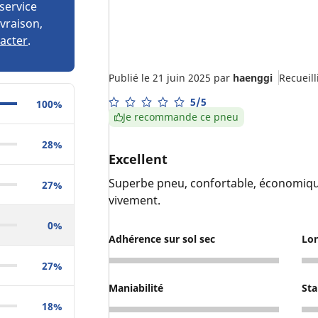
service
ivraison,
acter
.
Publié le 21 juin 2025
par
haenggi
Recueill
5/5
100%
Je recommande ce pneu
28%
Excellent
Superbe pneu, confortable, économique
27%
vivement.
0%
Adhérence sur sol sec
Lo
5
5
27%
Maniabilité
Sta
18%
5
5