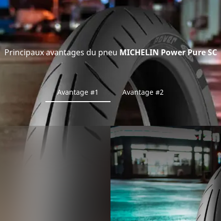
Principaux avantages du pneu
MICHELIN Power Pure SC
Avantage #1
Avantage #2