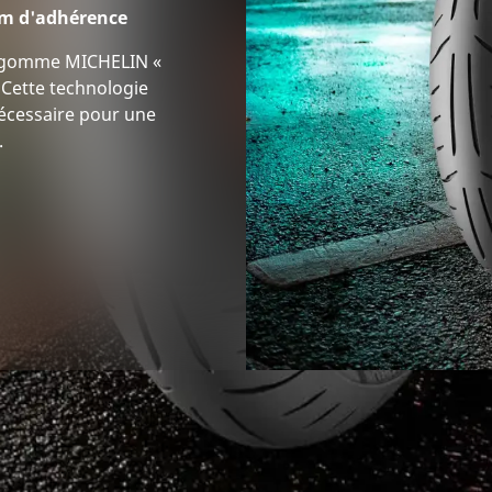
m d'adhérence
bi-gomme MICHELIN «
Cette technologie
 nécessaire pour une
.