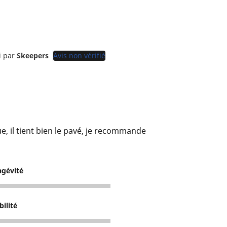
i par
Skeepers
Avis non vérifié
, il tient bien le pavé, je recommande
ngévité
bilité