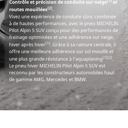
(1)
Contrôle et précision de conduite sur neige
et
(2)
routes mouillées
.
Vivez une expérience de conduite sûre, combinée
à de hautes performances, avec le pneu MICHELIN
Pilot Alpin 5 SUV conçu pour des performances de
freinage optimisées et une adhérence sur neige,
(1)
hiver après hiver
. Grâce à sa rainure centrale, il
offre une meilleure adhérence sur sol mouillé et
(1)
(2)
une plus grande résistance à l'aquaplaning
.
Le pneu hiver MICHELIN Pilot Alpin 5 SUV est
reconnu par les constructeurs automobiles haut
de gamme AMG, Mercedes et BMW.