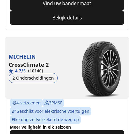
Vind uw bandenmaat
Bekijk details
MICHELIN
CrossClimate 2
4.7/5
(10140)
2 Onderscheidingen
4-seizoenen
3PMSF
Geschikt voor elektrische voertuigen
Elke dag zelfverzekerd de weg op
Meer veiligheid in elk seizoen