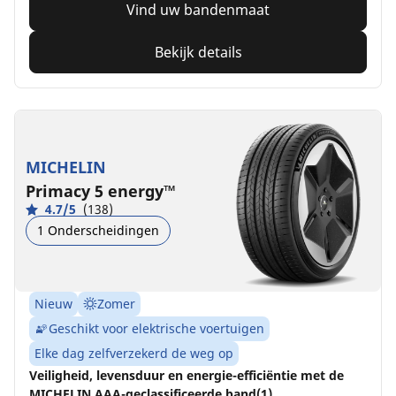
Vind uw bandenmaat
Bekijk details
MICHELIN
Primacy 5 energy™
4.7/5
(138)
1 Onderscheidingen
Nieuw
Zomer
Geschikt voor elektrische voertuigen
Elke dag zelfverzekerd de weg op
Veiligheid, levensduur en energie-efficiëntie met de
MICHELIN AAA-geclassificeerde band(1).