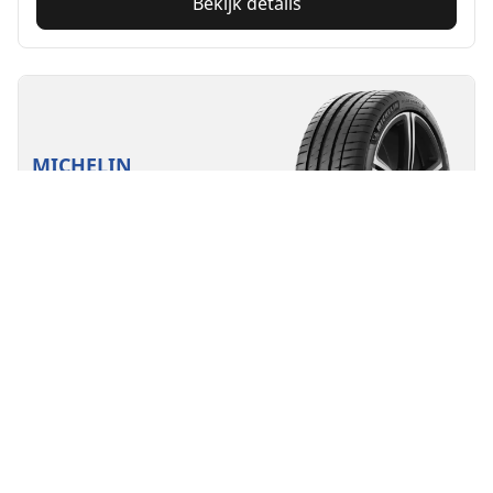
Bekijk details
MICHELIN
Pilot Sport 4
4.8/5
(2691)
Zomer
Geschikt voor elektrische voertuigen
Prestaties
Controle van begin tot einde.
Vind uw bandenmaat
Bekijk details