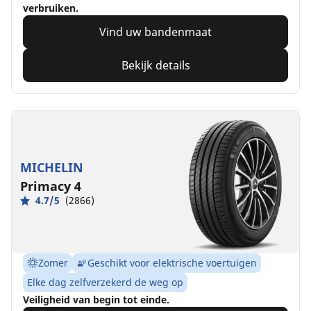
verbruiken.
Vind uw bandenmaat
Bekijk details
MICHELIN
Primacy 4
4.7/5
(2866)
Zomer
Geschikt voor elektrische voertuigen
Elke dag zelfverzekerd de weg op
Veiligheid van begin tot einde.