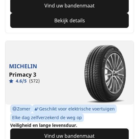
Vind uw bandenmaat
Bekijk details
MICHELIN
Primacy 3
4.6/5
(572)
Zomer
Geschikt voor elektrische voertuigen
Elke dag zelfverzekerd de weg op
Veiligheid en lange levensduur.
Vind uw bandenmaat