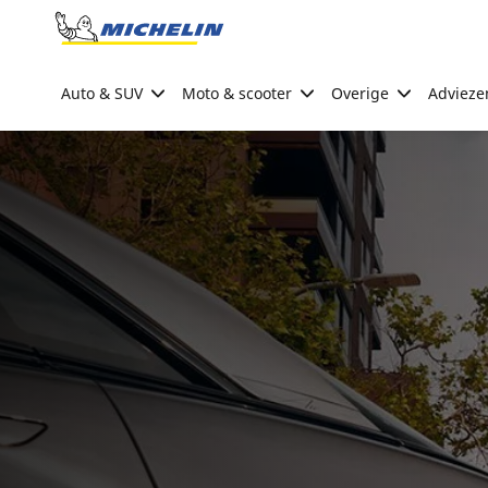
Go to page content
Go to page navigation
Auto & SUV
Moto & scooter
Overige
Advieze