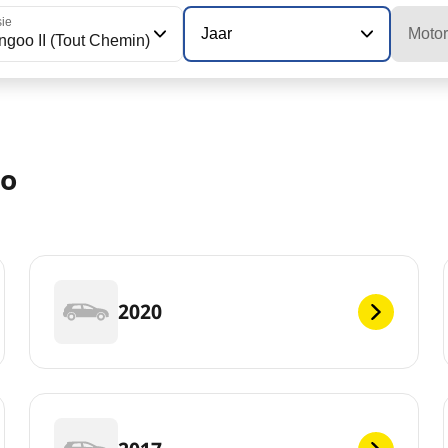
sie
Jaar
Motor
ngoo II (Tout Chemin)
oo
2020