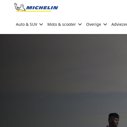
Go to page content
Go to page navigation
Auto & SUV
Moto & scooter
Overige
Advieze