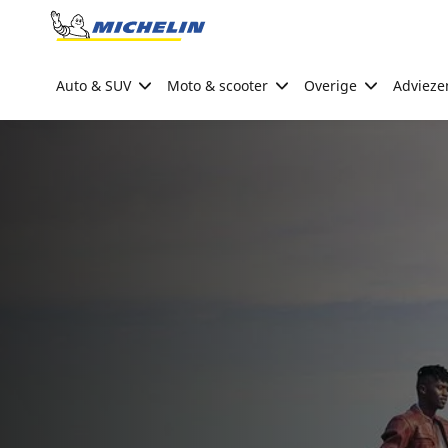
Go to page content
Go to page navigation
Auto & SUV
Moto & scooter
Overige
Advieze