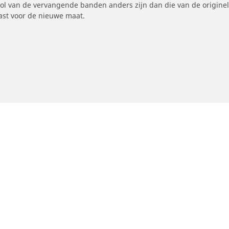
ool van de vervangende banden anders zijn dan die van de origine
st voor de nieuwe maat.
otorfiets
Een dealer vinden
Uw configuratie
oeken op rijbeleving
Gebruik onze dealer lo
oek op bandenmaat
Verkopers in Brussel
oeken op motorfietsmerken
Verkopers in Antwerpe