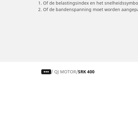
1. Of de belastingsindex en het snelheidssymb
2. Of de bandenspanning moet worden aangepa
/
QJ MOTOR
SRK 400
Auto, SUV en bestelwagen
M
Zoek op rijbeleving
Z
Zoeken op seizoen
Z
Zoek op bandenmaat
Z