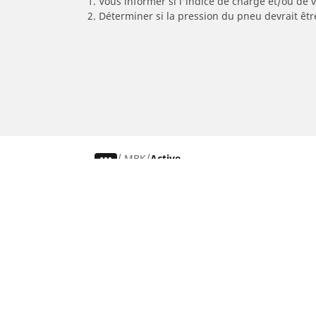
1. Vous informer si l'indice de charge et/ou de
2. Déterminer si la pression du pneu devrait êtr
/
MBK
Active
Pneus auto, SUV et utilitaire
P
Recherche par expérience de conduite
R
Recherche par saison
R
Recherche par dimension
R
Recherche pour mon auto
R