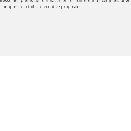
 vitesse des pneus de remplacement est différent de celui des pneu
e adaptée à la taille alternative proposée
neus moto et scooter
Trouver un revende
Votre configuration
echerche par expérience de conduite
Magasins pneus auto e
echerche par dimension
Revendeurs à Bruxelles
echerche pour ma moto/scooter
Revendeurs à Anvers
echerche par type de véhicule
Revendeurs à Liège