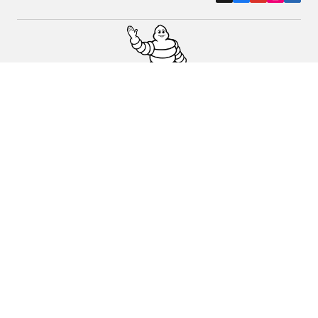
Pneus auto, SUV et utilitaire
Pneus moto et scooter
Trouver un revendeur
Nos experts à votre service
Cookies