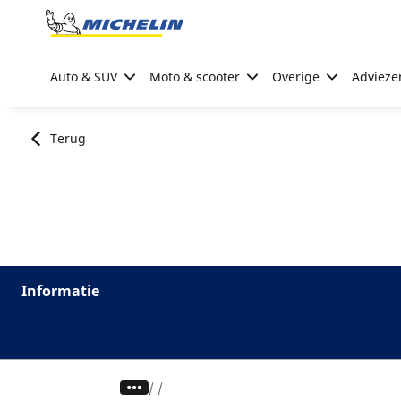
Go to page content
Go to page navigation
Auto & SUV
Moto & scooter
Overige
Advieze
Terug
Informatie
/