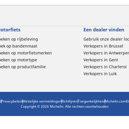
otorfiets
Een dealer vinden
oeken op rijbeleving
Gebruik onze dealer lo
oek op bandenmaat
Verkopers in Brussel
oeken op motorfietsmerken
Verkopers in Antwerpe
oeken op motortype
Verkopers in Gent
oeken op productfamilie
Verkopers in Charleroi
Verkopers in Luik
d
Privacybeleid
Wettelijke vermeldingen
Richtlijnen
Toegankelijkheid
Michelin.com
E
Copyright © 2026 Michelin. Alle rechten voorbehouden