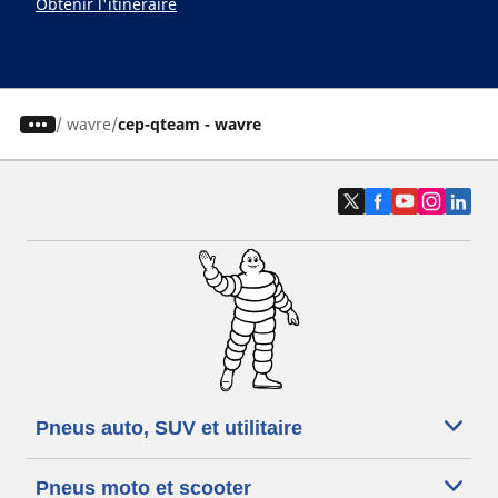
Obtenir l'itinéraire
/
wavre
cep-qteam - wavre
Pneus auto, SUV et utilitaire
Pneus moto et scooter