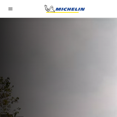
Go to page content
Go to page navigation