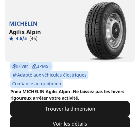
MICHELIN
Agilis Alpin
4.6/5
(46)
Hiver
3PMSF
Adapté aux véhicules électriques
Confiance au quotidien
Pneu MICHELIN Agilis Alpin :Ne laissez pas les hivers
rigoureux arrêter votre activité.
Trouver la dimension
Voir les détails